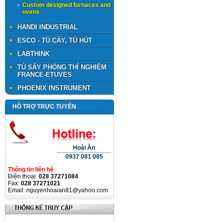
Custom designed furnaces and
ovens
HANDI INDUSTRIAL
ESCO - TỦ CẤY, TỦ HÚT
LABTHINK
TỦ SẤY PHÒNG THÍ NGHIỆM
FRANCE-ETUVES
PHOENIX INSTRUMENT
HỖ TRỢ TRỰC TUYẾN
Hoài Ân
0937 081 085
Thông tin liên hệ
Điện thoại:
028 37271084
Fax:
028 37271021
Email: nguyenhoaian81@yahoo.com