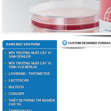
CUSTOM DESIGNED FURNAC
DANH MỤC SẢN PHẨM
MÔI TRƯỜNG NUÔI CẤY VI
SINH DÖHLER
MÔI TRƯỜNG NUÔI CẤY VI
SINH VLB BERLIN
LOVIBOND - TINTOMETER
LACTOSCAN
BULTECH
CONSORT
THIẾT BỊ PHÒNG THÍ NGHIỆM
CAO SU
ZAHM&NAGELl