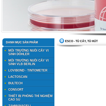
ESCO - TỦ CẤY, TỦ HÚT
DANH MỤC SẢN PHẨM
MÔI TRƯỜNG NUÔI CẤY VI
SINH DÖHLER
MÔI TRƯỜNG NUÔI CẤY VI
SINH VLB BERLIN
LOVIBOND - TINTOMETER
LACTOSCAN
BULTECH
CONSORT
THIẾT BỊ PHÒNG THÍ NGHIỆM
CAO SU
ZAHM&NAGELl