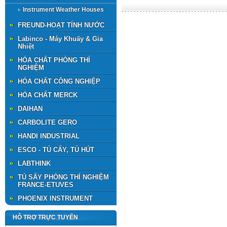
Instrument Weather Houses
FREUND-HOẠT TÍNH NƯỚC
Labinco - Máy Khuấy & Gia
Nhiệt
HÓA CHẤT PHÒNG THÍ
NGHIỆM
HÓA CHẤT CÔNG NGHIỆP
HÓA CHẤT MERCK
DAIHAN
CARBOLITE GERO
HANDI INDUSTRIAL
ESCO - TỦ CẤY, TỦ HÚT
LABTHINK
TỦ SẤY PHÒNG THÍ NGHIỆM
FRANCE-ETUVES
PHOENIX INSTRUMENT
HỖ TRỢ TRỰC TUYẾN