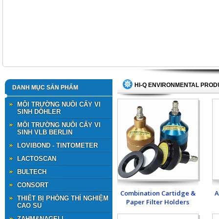
HI-Q ENVIRONMENTAL PROD
DANH MỤC SẢN PHẨM
MÔI TRƯỜNG NUÔI CẤY VI
SINH DÖHLER
MÔI TRƯỜNG NUÔI CẤY VI
SINH VLB BERLIN
LOVIBOND - TINTOMETER
LACTOSCAN
BULTECH
CONSORT
Combination Cartidge &
A
THIẾT BỊ PHÒNG THÍ NGHIỆM
Paper Filter Holders
CAO SU
ZAHM&NAGELl