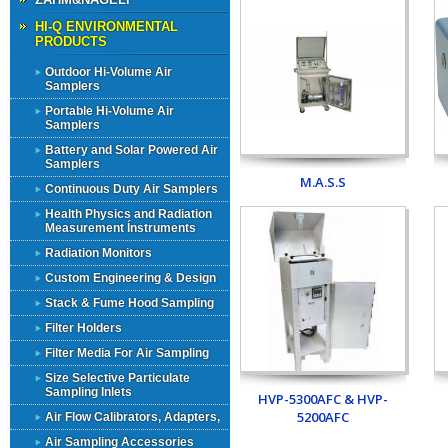
HI-Q ENVIRONMENTAL
PRODUCTS
Outdoor Hi-Volume Air
Samplers
Portable Hi-Volume Air
Samplers
Battery and Solar Powered Air
Samplers
M.A.S.S
Continuous Duty Air Samplers
Health Physics and Radiation
Measurement Ínstruments
Radiation Monitors
Custom Engineering & Design
Stack & Fume Hood Sampling
Filter Holders
Filter Media For Air Sampling
Size Selective Particulate
Sampling Inlets
HVP-5300AFC & HVP-
5200AFC
Air Flow Calibrators, Adapters,
Air Sampling Accessories