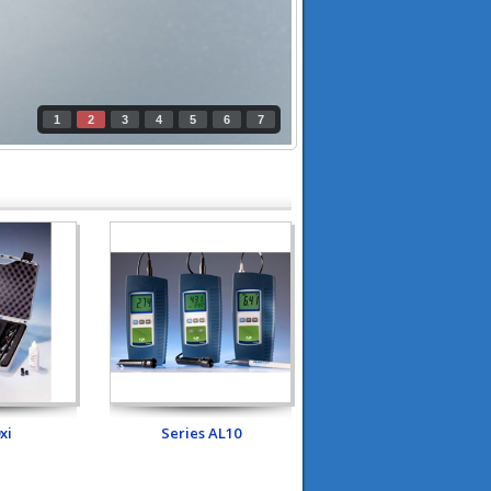
1
2
3
4
5
6
7
xi
Series AL10