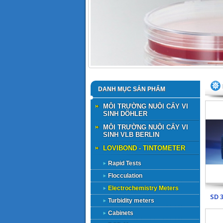
DANH MỤC SẢN PHẨM
MÔI TRƯỜNG NUÔI CẤY VI
SINH DÖHLER
MÔI TRƯỜNG NUÔI CẤY VI
SINH VLB BERLIN
LOVIBOND - TINTOMETER
Rapid Tests
Flocculation
Electrochemistry Meters
SD 
Turbidity meters
Cabinets