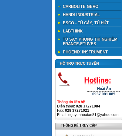
CARBOLITE GERO
HANDI INDUSTRIAL
ESCO - TỦ CẤY, TỦ HÚT
LABTHINK
TỦ SẤY PHÒNG THÍ NGHIỆM
FRANCE-ETUVES
PHOENIX INSTRUMENT
HỖ TRỢ TRỰC TUYẾN
Hoài Ân
0937 081 085
Thông tin liên hệ
Điện thoại:
028 37271084
Fax:
028 37271021
Email: nguyenhoaian81@yahoo.com