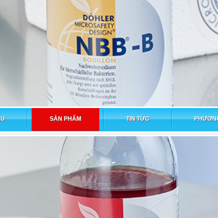
ỆU
SẢN PHẨM
TIN TỨC
PHƯƠNG