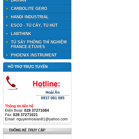
DAIHAN
CARBOLITE GERO
HANDI INDUSTRIAL
ESCO - TỦ CẤY, TỦ HÚT
LABTHINK
TỦ SẤY PHÒNG THÍ NGHIỆM
FRANCE-ETUVES
PHOENIX INSTRUMENT
HỖ TRỢ TRỰC TUYẾN
Hoài Ân
0937 081 085
Thông tin liên hệ
Điện thoại:
028 37271084
Fax:
028 37271021
Email: nguyenhoaian81@yahoo.com