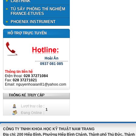
LABTHINK
TỦ SẤY PHÒNG THÍ NGHIỆM
FRANCE-ETUVES
PHOENIX INSTRUMENT
HỖ TRỢ TRỰC TUYẾN
Hoài Ân
0937 081 085
Thông tin liên hệ
Điện thoại:
028 37271084
Fax:
028 37271021
Email: nguyenhoaian81@yahoo.com
1
CÔNG TY TNHH KHOA HỌC KỸ THUẬT NAM TRANG
Địa chỉ: 200 Hiệp Bình, Phường Hiệp Bình Chánh, Thành phố Thủ Đức, Thành 