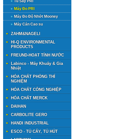
Tủ Sấy PRI
Máy Đo PRI
Máy Đo Độ Nhớt Mooney
Máy Cán Cao su
ZAHM&NAGELl
HI-Q ENVIRONMENTAL
PRODUCTS
FREUND-HOẠT TÍNH NƯỚC
Labinco - Máy Khuấy & Gia
Nhiệt
HÓA CHẤT PHÒNG THÍ
NGHIỆM
HÓA CHẤT CÔNG NGHIỆP
HÓA CHẤT MERCK
DAIHAN
CARBOLITE GERO
HANDI INDUSTRIAL
ESCO - TỦ CẤY, TỦ HÚT