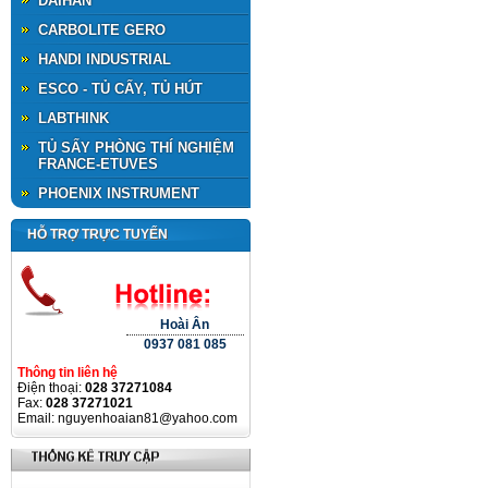
DAIHAN
CARBOLITE GERO
HANDI INDUSTRIAL
ESCO - TỦ CẤY, TỦ HÚT
LABTHINK
TỦ SẤY PHÒNG THÍ NGHIỆM
FRANCE-ETUVES
PHOENIX INSTRUMENT
HỖ TRỢ TRỰC TUYẾN
Hoài Ân
0937 081 085
Thông tin liên hệ
Điện thoại:
028 37271084
Fax:
028 37271021
Email: nguyenhoaian81@yahoo.com